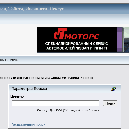
си, Тойота, Инфинити, Лексус
ь
.
us и Infiniti.
 Инфинити Лексус Тойота Акура Хонда Митсубиси
>
Поиск
Параметры Поиска
Искать:
Пример:
Дин КУНЦ "Холодный огонь" -книга
Расширенный поиск