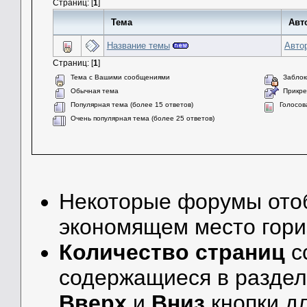
Страниц: [
1
]
Тема
Авт
Название темы
Авто
Страниц: [
1
]
Тема с Вашими сообщениями
Заблок
Обычная тема
Прикре
Популярная тема (более 15 ответов)
Голосов
Очень популярная тема (более 25 ответов)
Некоторые форумы от
экономящем место гори
Количество страниц
с
содержащиеся в разделе
Вверх
и
Вниз
кнопки дл