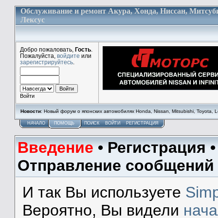
Обслуживание и ремонт Акура, Хонда, Ниссан, Митсуб
Лексус
Добро пожаловать,
Гость
.
Пожалуйста,
войдите
или
зарегистрируйтесь
.
Войти
Новости
: Новый форум о японских автомобилях Honda, Nissan, Mitsubishi, Toyota, Lex
НАЧАЛО
ПОМОЩЬ
ПОИСК
ВОЙТИ
РЕГИСТРАЦИЯ
Введение
•
Регистрация
Отправление сообщений
И так Вы используете
Simp
Вероятно, Вы видели
нач