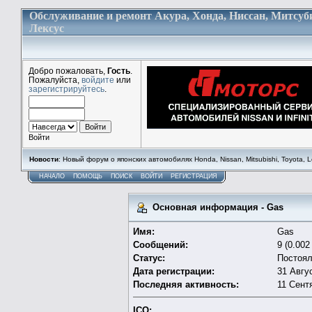
Обслуживание и ремонт Акура, Хонда, Ниссан, Митсуб
Лексус
Добро пожаловать,
Гость
.
Пожалуйста,
войдите
или
зарегистрируйтесь
.
Войти
Новости
: Новый форум о японских автомобилях Honda, Nissan, Mitsubishi, Toyota, Lex
НАЧАЛО
ПОМОЩЬ
ПОИСК
ВОЙТИ
РЕГИСТРАЦИЯ
Основная информация - Gas
Имя:
Gas
Сообщений:
9 (0.002
Статус:
Постоя
Дата регистрации:
31 Авгус
Последняя активность:
11 Сентя
ICQ: