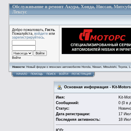
Обслуживание и ремонт Акура, Хонда, Ниссан, Митсуб
Лексус
Добро пожаловать,
Гость
.
Пожалуйста,
войдите
или
зарегистрируйтесь
.
Войти
Новости
: Новый форум о японских автомобилях Honda, Nissan, Mitsubishi, Toyota, Lex
НАЧАЛО
ПОМОЩЬ
ПОИСК
ВОЙТИ
РЕГИСТРАЦИЯ
Основная информация - Kit-Motor
Имя:
Kit-Mo
Сообщений:
0 (0 в 
Статус:
Новичо
Дата регистрации:
17 Июл
Последняя активность:
18 Июл
ICQ: