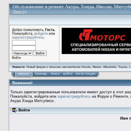
Обслуживание и ремонт Акура, Хонда, Ниссан, Митсуб
Лексус
Добро пожаловать,
Гость
.
Пожалуйста,
войдите
или
зарегистрируйтесь
.
Войти
Новости
: Новый форум о японских автомобилях Honda, Nissan, Mitsubishi, Toyota, Lex
НАЧАЛО
ПОМОЩЬ
ПОИСК
ВОЙТИ
РЕГИСТРАЦИЯ
Внимание!
Только зарегистрированные пользователи имеют доступ в этот раз
Пожалуйста, войдите или
зарегистрируйтесь
на Форум о Ремонте, 
Акура Хонда Митсубиси .
Войти
Имя п