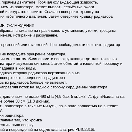
а горячем двигателе. Горячая охлаждающая жидкость,
ием из радиатора, может вызвать серьёзные ожоги.
ей и аккуратно снимите. Сначала поверните крышку на
ния избыточного давления. Затем отверните крышку радиатора
ЕМЫ ОХЛАЖДЕНИЯ
обращая внимание на правильность установки, утечки, трещины,
нения, истирание и разрушение.
загрязнений или отложений. При необходимости очистите радиатор
и не повредите оребрение радиатора.
тия его с автомобиля снимите все окружающие детали, такие как
иатора и звуковые сигналы. Затем обмотайте изолентой проводку и
адания в них воды.
заднюю сторону радиатора вертикально вниз.
 поверхность сердцевины радиатора.
язь из радиатора больше не вытекает.
 направляя поток на заднюю сторону сердцевины радиатора
 давлением не выше 490 кПа (4,9 бар; 5 кг/см2; 71 фунтNсила на кв.
 более 30 см (11,8 дюйма).
ь радиатора в течение минуты, пока вода полностью не вытечет.
РА
ки радиатора.
лапана так, что кромка
ертикально сверху.
ний и повреждений на седле клапана. рис PBIC2816E