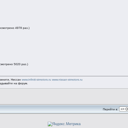
росмотрено 4978 раз.)
осмотрено 5020 раз.)
финити, Ниссан
www.infiniti-stmotors.ru
www.nissan-stmotors.ru
ладывайте на форум.
Перейти в: