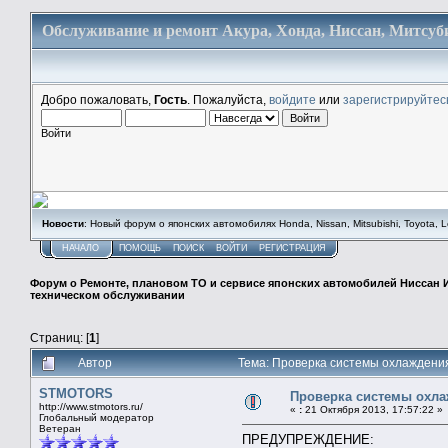
Обслуживание и ремонт Акура, Хонда, Ниссан, Митсуби
Добро пожаловать,
Гость
. Пожалуйста,
войдите
или
зарегистрируйтес
Войти
Новости
: Новый форум о японских автомобилях Honda, Nissan, Mitsubishi, Toyota, Lex
НАЧАЛО
ПОМОЩЬ
ПОИСК
ВОЙТИ
РЕГИСТРАЦИЯ
Форум о Ремонте, плановом ТО и сервисе японских автомобилей Ниссан 
техническом обслуживании
Страниц: [
1
]
Автор
Тема: Проверка системы охлаждени
STMOTORS
Проверка системы охла
http://www.stmotors.ru/
«
:
21 Октября 2013, 17:57:22 »
Глобальный модератор
Ветеран
ПРЕДУПРЕЖДЕНИЕ: