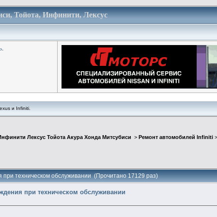
си, Тойота, Инфинити, Лексус
ь
.
us и Infiniti.
Инфинити Лексус Тойота Акура Хонда Митсубиси
>
Ремонт автомобилей Infiniti
я при техническом обслуживании (Прочитано 17129 раз)
ждения при техническом обслуживании