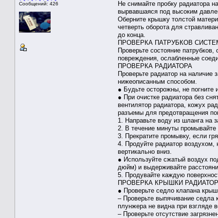
Не снимайте пробку радиатора н
Сообщений: 426
вырвавшаяся под высоким давлен
Оберните крышку толстой матери
четверть оборота для стравлива
до конца.
ПРОВЕРКА ПАТРУБКОВ СИСТ
Проверьте состояние патрубков, 
повреждения, ослабленные соеди
ПРОВЕРКА РАДИАТОРА
Проверьте радиатор на наличие 
нижеописанным способом.
● Будьте осторожны, не погните 
● При очистке радиатора без сня
вентилятор радиатора, кожух рад
разъемы для предотвращения поп
1. Направьте воду из шланга на 
2. В течение минуты промывайте
3. Прекратите промывку, если гр
4. Продуйте радиатор воздухом,
вертикально вниз.
● Используйте сжатый воздух под
дюйм) и выдерживайте расстояние
5. Продувайте каждую поверхност
ПРОВЕРКА КРЫШКИ РАДИАТО
● Проверьте седло клапана крыш
– Проверьте выпячивание седла к
плунжера не видна при взгляде в
– Проверьте отсутствие загрязне