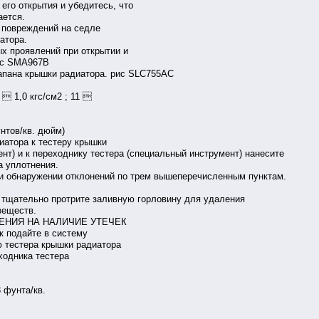
его открытия и убедитесь, что
ается.
и повреждений на седле
атора.
ых проявлений при открытии и
рис SMA967B
апана крышки радиатора. рис SLC755AC
  1,0 кгс/см2 ; 11 
фунтов/кв. дюйм)
иатора к тестеру крышки
нт) и к переходнику тестера (специальный инструмент) нанесите
 уплотнения.
и обнаружении отклонений по трем вышеперечисленным пунктам.
 тщательно протрите заливную горловину для удаления
веществ.
НИЯ НА НАЛИЧИЕ УТЕЧЕК
к подайте в систему
 тестера крышки радиатора
ходника тестера
3 фунта/кв.