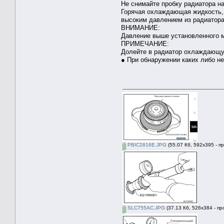
Не снимайте пробку радиатора на
Горячая охлаждающая жидкость,
высоким давлением из радиатора
ВНИМАНИЕ:
Давление выше установленного м
ПРИМЕЧАНИЕ:
Долейте в радиатор охлаждающую
● При обнаружении каких либо н
PBIC2816E.JPG
(55.07 Кб, 592x395 - п
SLC755AC.JPG
(37.13 Кб, 526x384 - п