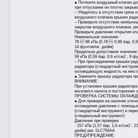
● Потяните воздушный клапан до 
при отпускании он плотно закрыв
– Убедитесь в отсутствии грязи 
воздушного клапана крышки ради
– Проверьте отсутствие необычн
закрытии воздушного клапана. 
Проверьте давление открытия кл
Номинальное значение:
78  98 кПа (0,78  0,98 бар; 0,8
14 фунтов/кв. дюйм)
Предельно допустимое значение:
59 кПа (0,59 бар; 0,6 кг/см2 ; 9 
– При присоединении крышки рад
радиатора (стандартный инструме
охлаждающую жидкость на места
● Замените крышку радиатора пр
ВНИМАНИЕ:
При установке крышки радиатора
воскового налета и посторонних 
ПРОВЕРКА СИСТЕМЫ ОХЛАЖДЕ
● Для проверки на наличие утече
охлаждения давление с помощью
(стандартный инструмент) и пере
(специальный инструмент).
Давление при проверке
: 157 кПа (1,57 бар; 1,6 кг/см2 ; 2
дюйм) рис SLC756AA
ПРЕДУПРЕЖДЕНИЕ: