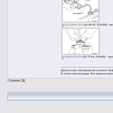
SLC756AA.JPG
(41.98 Кб, 523x394 - п
SMA967B.JPG
(33.79 Кб, 518x382 - пр
Диагностика, обслуживание и ремонт Ин
В личке отвечаю редко. Все вопросы вык
Страниц: [
1
]