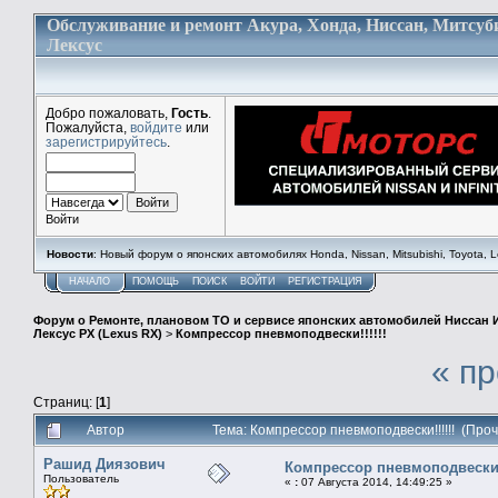
Обслуживание и ремонт Акура, Хонда, Ниссан, Митсуб
Лексус
Добро пожаловать,
Гость
.
Пожалуйста,
войдите
или
зарегистрируйтесь
.
Войти
Новости
: Новый форум о японских автомобилях Honda, Nissan, Mitsubishi, Toyota, Lex
НАЧАЛО
ПОМОЩЬ
ПОИСК
ВОЙТИ
РЕГИСТРАЦИЯ
Форум о Ремонте, плановом ТО и сервисе японских автомобилей Ниссан 
Лексус РХ (Lexus RX)
>
Компрессор пневмоподвески!!!!!!
« п
Страниц: [
1
]
Автор
Тема: Компрессор пневмоподвески!!!!!! (Про
Рашид Диязович
Компрессор пневмоподвески!!
Пользователь
«
:
07 Августа 2014, 14:49:25 »