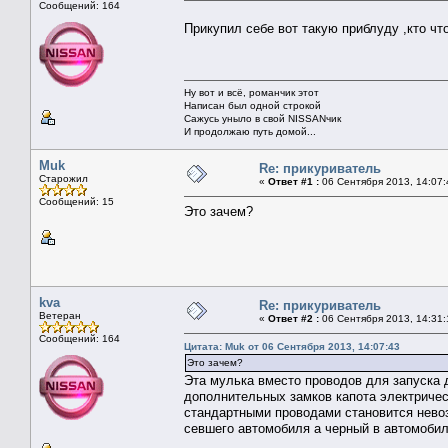
Сообщений: 164
Прикупил себе вот такую приблуду ,кто ч
Ну вот и всё, романчик этот
Написан был одной строкой
Сажусь уныло в свой NISSANчик
И продолжаю путь домой...
Muk
Re: прикуриватель
Старожил
«
Ответ #1 :
06 Сентября 2013, 14:07:
Сообщений: 15
Это зачем?
kva
Re: прикуриватель
Ветеран
«
Ответ #2 :
06 Сентября 2013, 14:31:
Сообщений: 164
Цитата: Muk от 06 Сентября 2013, 14:07:43
Это зачем?
Эта мулька вместо проводов для запуска д
дополнительных замков капота электрическ
стандартными проводами становится нево
севшего автомобиля а черный в автомоби