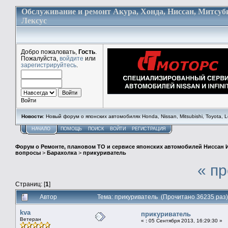
Обслуживание и ремонт Акура, Хонда, Ниссан, Митсуб
Лексус
Добро пожаловать,
Гость
.
Пожалуйста,
войдите
или
зарегистрируйтесь
.
Войти
Новости
: Новый форум о японских автомобилях Honda, Nissan, Mitsubishi, Toyota, Lex
НАЧАЛО
ПОМОЩЬ
ПОИСК
ВОЙТИ
РЕГИСТРАЦИЯ
Форум о Ремонте, плановом ТО и сервисе японских автомобилей Ниссан 
вопросы
>
Барахолка
>
прикуриватель
« п
Страниц: [
1
]
Автор
Тема: прикуриватель (Прочитано 36235 раз)
kva
прикуриватель
Ветеран
«
:
05 Сентября 2013, 16:29:30 »