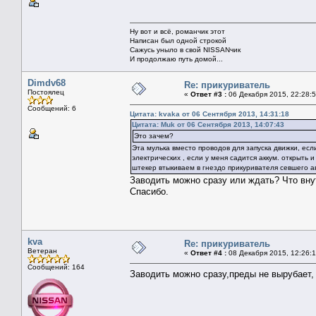
Ну вот и всё, романчик этот
Написан был одной строкой
Сажусь уныло в свой NISSANчик
И продолжаю путь домой...
Dimdv68
Re: прикуриватель
Постоялец
«
Ответ #3 :
06 Декабря 2015, 22:28:5
Сообщений: 6
Цитата: kvaka от 06 Сентября 2013, 14:31:18
Цитата: Muk от 06 Сентября 2013, 14:07:43
Это зачем?
Эта мулька вместо проводов для запуска движки, есл
электрических , если у меня садится аккум. открыт
штекер втыкиваем в гнездо прикуривателя севшего 
Заводить можно сразу или ждать? Что вну
Спасибо.
kva
Re: прикуриватель
Ветеран
«
Ответ #4 :
08 Декабря 2015, 12:26:1
Сообщений: 164
Заводить можно сразу,преды не вырубает, 