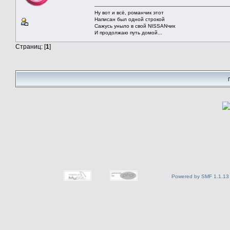
Ну вот и всё, романчик этот
Написан был одной строкой
Сажусь уныло в свой NISSANчик
И продолжаю путь домой...
Страниц: [
1
]
Powered by SMF 1.1.13