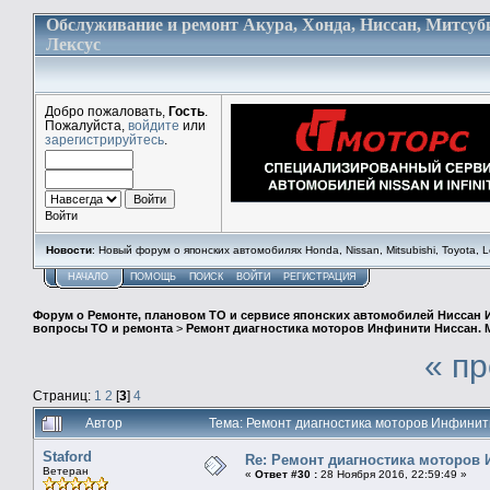
Обслуживание и ремонт Акура, Хонда, Ниссан, Митсуб
Лексус
Добро пожаловать,
Гость
.
Пожалуйста,
войдите
или
зарегистрируйтесь
.
Войти
Новости
: Новый форум о японских автомобилях Honda, Nissan, Mitsubishi, Toyota, Lex
НАЧАЛО
ПОМОЩЬ
ПОИСК
ВОЙТИ
РЕГИСТРАЦИЯ
Форум о Ремонте, плановом ТО и сервисе японских автомобилей Ниссан 
вопросы ТО и ремонта
>
Ремонт диагностика моторов Инфинити Ниссан. 
« п
Страниц:
1
2
[
3
]
4
Автор
Тема: Ремонт диагностика моторов Инфинит
Staford
Re: Ремонт диагностика моторов
Ветеран
«
Ответ #30 :
28 Ноября 2016, 22:59:49 »