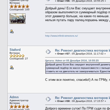
Администратор
«
Ответ #36 :
05 Декабря 2016, 10:55:25 »
Ветеран
Добрый день! Если Вас смущает внутренни
Сообщений: 100
образом выполняется суммарный подбор по
этот диаметр больше, на каких-то меньше
нельзя путать пару палец-поршень между 
http://www.infiniti-stmotors.ru/
Staford
Re: Ремонт диагностика моторов
Ветеран
«
Ответ #37 :
05 Декабря 2016, 11:17:02 »
Сообщений: 27
Цитата: Admn от 05 Декабря 2016, 10:55:25
Добрый день! Если Вас смущает внутренний диаметр
суммарный подбор по массе поршня вместе с пальцем
ставить их на двигатель не заморачиваться. Единст
С этим все понятно, спасибо!) А по ГРМу,
Admn
Re: Ремонт диагностика моторов
Администратор
«
Ответ #38 :
06 Декабря 2016, 17:15:57 »
Ветеран
Доброго времени суток! По ГРМ судя по ф
Сообщений: 100