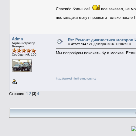
Спасибо большое!
все заказал, не мо
поставщики могут привезти только после Н
Admn
Re: Ремонт диагностика моторов
Администратор
«
Ответ #44 :
21 Декабря 2016, 12:06:58 »
Ветеран
Мы попробуем поискать бу в москве. Если
Сообщений: 100
http://www.infiniti-stmotors.ru/
Страниц:
1
2
[
3
]
4