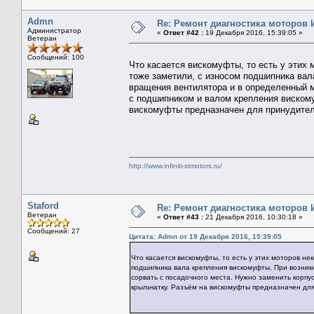
Admn
Re: Ремонт диагностика моторов
Администратор
«
Ответ #42 :
19 Декабря 2016, 15:39:05 »
Ветеран
Сообщений: 100
Что касается вискомуфты, то есть у этих 
тоже заметили, с износом подшипника ва
вращения вентилятора и в определенный м
с подшипником и валом крепления вискому
вискомуфты предназначен для принудител
http://www.infiniti-stmotors.ru/
Staford
Re: Ремонт диагностика моторов
Ветеран
«
Ответ #43 :
21 Декабря 2016, 10:30:18 »
Сообщений: 27
Цитата: Admn от 19 Декабря 2016, 15:39:05
Что касается вискомуфты, то есть у этих моторов не
подшипника вала крепления вискомуфты. При возни
сорвать с посадочного места. Нужно заменить корпу
крыльчатку. Разъём на вискомуфты предназначен дл