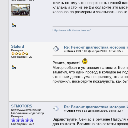
точить потому что поверхность нижней пло
клапана и сточив ее Вы ослабите это мес
клапанов по размерам и заказывать новые
http://www.infiniti-stmotors.ru/
Staford
Re: Ремонт диагностика моторов
Ветеран
«
Ответ #39 :
13 Декабря 2016, 13:43:55 »
Сообщений: 27
Ребята, привет!
Мотор собрал и установил на место. Все 
заметил, что один провод в колодке не по
что с ним делать ума не приложу, то ли по
приложил, посмотрите пожалуйста, как бы
STMOTORS
Re: Ремонт диагностика моторов
http://www.stmotors.ru/
«
Ответ #40 :
14 Декабря 2016, 16:46:32 »
Глобальный модератор
Ветеран
Здравствуйте. Сейчас в ремзоне Патруля н
два контакта. Возможно это остатки прово
Сообщений: 426