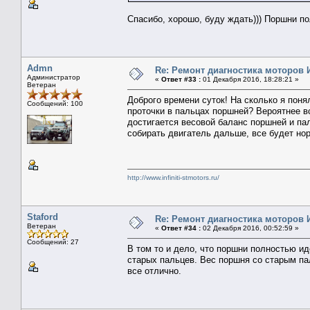
Спасибо, хорошо, буду ждать))) Поршни п
Admn
Re: Ремонт диагностика моторов
Администратор
«
Ответ #33 :
01 Декабря 2016, 18:28:21 »
Ветеран
Доброго времени суток! На сколько я пон
Сообщений: 100
проточки в пальцах поршней? Вероятнее в
достигается весовой баланс поршней и па
собирать двигатель дальше, все будет но
http://www.infiniti-stmotors.ru/
Staford
Re: Ремонт диагностика моторов
Ветеран
«
Ответ #34 :
02 Декабря 2016, 00:52:59 »
Сообщений: 27
В том то и дело, что поршни полностью ид
старых пальцев. Вес поршня со старым па
все отлично.