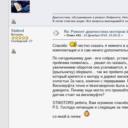
Диагностика, обслуживание и ремонт Инфинити, Ни
В личке отвечаю редко. Все вопросы выкладывайте н
Staford
Re: Ремонт диагностика моторов
Ветеран
«
Ответ #41 :
14 Декабря 2016, 23:28:11 »
Сообщений: 27
Спасибо
честно сказать я немного в ш
комплектация и я сам ничего дополнительн
По сегодняшнему дню - все собрал, устан
проблема появилась.... решил по газовать,
увеличением оборотов она усиливается, в
(крыльчатку) оборвало... так же пробило 
который крепится к мотору и держит виск
холостых 2а часа, конечно с перерывами.
Вискомуфта точно и безоговорочно была з
доворота. Почему еще могло это произойти
датчик стоит на вискомуфте?
STMOTORS ребята, Вам огромное спасиб
P.S. Господа читающие и следящие за тем
со мной в личке