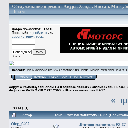
Обслуживание и ремонт Акура, Хонда, Ниссан, Митсуб
Лексус
Добро пожаловать,
Гость
.
Пожалуйста,
войдите
или
зарегистрируйтесь
.
Войти
Новости
: Новый форум о японских автомобилях Honda, Nissan, Mitsubishi, Toyota, Lex
НАЧАЛО
ПОМОЩЬ
ПОИСК
ВОЙТИ
РЕГИСТРАЦИЯ
Форум о Ремонте, плановом ТО и сервисе японских автомобилей Ниссан 
Инфинити ФХ35 ФХ30 ФХ37 ФХ50
>
Штатная магнитола FX-37
« п
Страниц: [
1
]
Автор
Тема: Штатная магнитола FX-37 (Прочитано
Oleg_0402
Штатная магнитола FX-37
Старожил