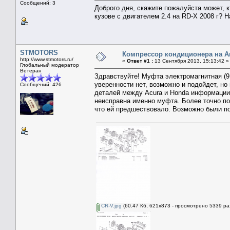
Сообщений: 3
Доброго дня, скажите пожалуйста может, 
кузове с двигателем 2.4 на RD-X 2008 г? Н
STMOTORS
Компрессор кондиционера на А
http://www.stmotors.ru/
«
Ответ #1 :
13 Сентября 2013, 15:13:42 »
Глобальный модератор
Ветеран
Здравствуйте! Муфта электромагнитная (9
уверенности нет, возможно и подойдет, н
Сообщений: 426
деталей между Acura и Honda информации 
неисправна именно муфта. Более точно по
что ей предшествовало. Возможно были по
CR-V.jpg
(60.47 Кб, 621x873 - просмотрено 5339 раз