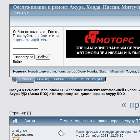
Обслуживание и ремонт Акура, Хонда, Ниссан, Митсуб
Лексус
Добро пожаловать,
Гость
.
Пожалуйста,
войдите
или
зарегистрируйтесь
.
Войти
Новости
: Новый форум о японских автомобилях Honda, Nissan, Mitsubishi, Toyota, Lex
НАЧАЛО
ПОМОЩЬ
ПОИСК
ВОЙТИ
РЕГИСТРАЦИЯ
Форум о Ремонте, плановом ТО и сервисе японских автомобилей Ниссан 
Акура РДХ (Acura RDX)
>
Компрессор кондиционера на Акуру RD-X
« п
Страниц: [
1
]
Автор
Тема: Компрессор кондиционера на Акуру R
andy-sv
Компрессор кондиционера на 
Пользователь
«
:
13 Сентября 2013, 12:36:16 »