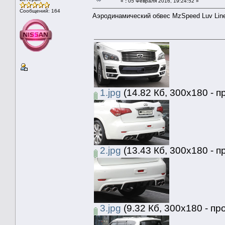
«
:
05 Февраля 2016, 19:24:52 »
Сообщений: 164
Аэродинамический обвес MzSpeed Luv Line 
1.jpg
(14.82 Кб, 300x180 - п
2.jpg
(13.43 Кб, 300x180 - п
3.jpg
(9.32 Кб, 300x180 - пр