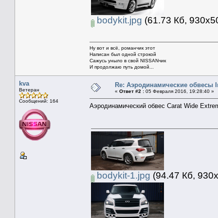
bodykit.jpg
(61.73 Кб, 930x5
Ну вот и всё, романчик этот
Написан был одной строкой
Сажусь уныло в свой NISSANчик
И продолжаю путь домой...
kva
Re: Аэродинамические обвесы In
Ветеран
«
Ответ #2 :
05 Февраля 2016, 19:28:40 »
Сообщений: 164
Аэродинамический обвес Carat Wide Extreme
bodykit-1.jpg
(94.47 Кб, 930