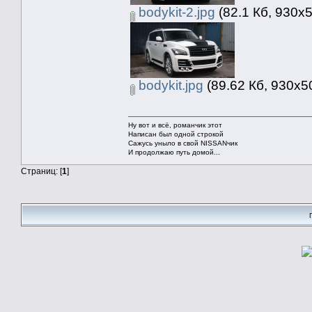
bodykit-2.jpg
(82.1 Кб, 930x
bodykit.jpg
(89.62 Кб, 930x5
Ну вот и всё, романчик этот
Написан был одной строкой
Сажусь уныло в свой NISSANчик
И продолжаю путь домой...
Страниц: [
1
]