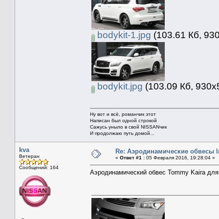
bodykit-1.jpg
(103.61 Кб, 93
bodykit.jpg
(103.09 Кб, 930x
Ну вот и всё, романчик этот
Написан был одной строкой
Сажусь уныло в свой NISSANчик
И продолжаю путь домой...
kva
Re: Аэродинамические обвесы In
Ветеран
«
Ответ #1 :
05 Февраля 2016, 19:28:04 »
Сообщений: 164
Аэродинамический обвес Tommy Kaira для I