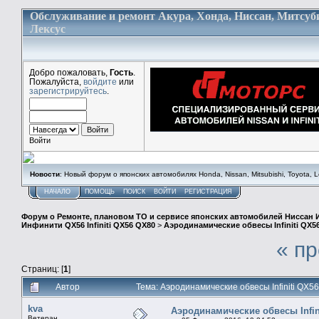
Обслуживание и ремонт Акура, Хонда, Ниссан, Митсуб
Лексус
Добро пожаловать,
Гость
.
Пожалуйста,
войдите
или
зарегистрируйтесь
.
Войти
Новости
: Новый форум о японских автомобилях Honda, Nissan, Mitsubishi, Toyota, Lex
НАЧАЛО
ПОМОЩЬ
ПОИСК
ВОЙТИ
РЕГИСТРАЦИЯ
Форум о Ремонте, плановом ТО и сервисе японских автомобилей Ниссан 
Инфинити QX56 Infiniti QX56 QX80
>
Аэродинамические обвесы Infiniti QX5
« п
Страниц: [
1
]
Автор
Тема: Аэродинамические обвесы Infiniti QX
kva
Аэродинамические обвесы Infin
Ветеран