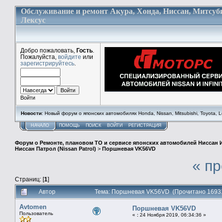
Обслуживание и ремонт Акура, Хонда, Ниссан, Митсуб
Лексус
Добро пожаловать,
Гость
.
Пожалуйста,
войдите
или
зарегистрируйтесь
.
Войти
Новости
: Новый форум о японских автомобилях Honda, Nissan, Mitsubishi, Toyota, Lex
НАЧАЛО
ПОМОЩЬ
ПОИСК
ВОЙТИ
РЕГИСТРАЦИЯ
Форум о Ремонте, плановом ТО и сервисе японских автомобилей Ниссан 
Ниссан Патрол (Nissan Patrol)
>
Поршневая VK56VD
« п
Страниц: [
1
]
Автор
Тема: Поршневая VK56VD (Прочитано 16931
Avtomen
Поршневая VK56VD
Пользователь
«
:
24 Ноября 2019, 06:34:36 »