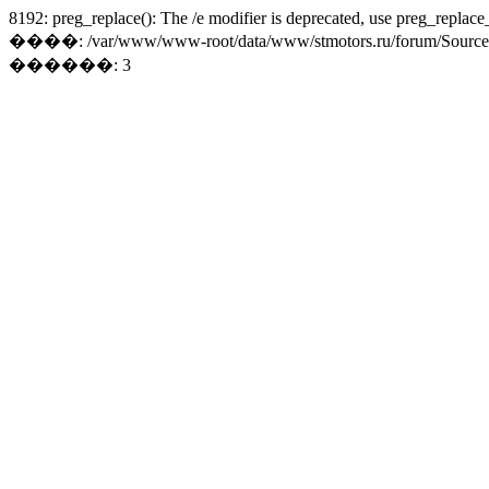
8192: preg_replace(): The /e modifier is deprecated, use preg_replace
����: /var/www/www-root/data/www/stmotors.ru/forum/Sources/Lo
������: 3