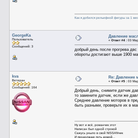
Как я добился рельефной фигуры за 1 ме
GeorgeKa
Давление масл
Пользователь
«
Ответ #4 :
03 Мар
Сообщений: 3
добрый день после прогрева двс 
обороты достигают выше 1900 ма
kva
Re: Давление 
Ветеран
«
Ответ #5 :
03 Мар
Сообщений: 164
Добрый день, снимите датчик да
то замените датчик, если же дав
Среднее давление моторов в пред
быть разными, проверьте их в ма
Ну вот и всё, романчик этот
Написан был одной строкой
Сажусь уныло в свой NISSANчик
И продолжаю путь домой...