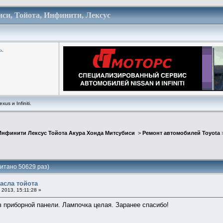
си, Тойота, Инфинити, Лексус
ь
.
us и Infiniti.
Инфинити Лексус Тойота Акура Хонда Митсубиси
>
Ремонт автомобилей Toyota
итано 50629 раз)
асла тойота
2013, 15:11:28 »
в приборной панели. Лампочка целая. Заранее спасибо!