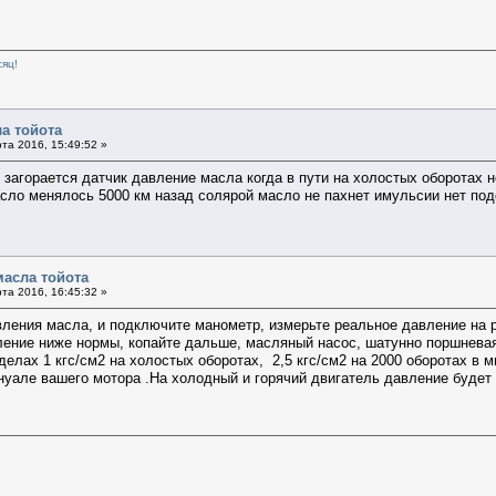
сяц!
а тойота
та 2016, 15:49:52 »
загорается датчик давление масла когда в пути на холостых оборотах не
сло менялось 5000 км назад солярой масло не пахнет имульсии нет под
масла тойота
та 2016, 16:45:32 »
вления масла, и подключите манометр, измерьте реальное давление на 
ление ниже нормы, копайте дальше, масляный насос, шатунно поршневая 
елах 1 кгс/см2 на холостых оборотах, 2,5 кгс/см2 на 2000 оборотах в 
нуале вашего мотора .На холодный и горячий двигатель давление будет