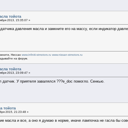
асла тойота
ября 2013, 15:35:07 »
датчика давления масла и замкните его на массу, если индикатор давлен
финити, Ниссан
www.infiniti-stmotors.ru
www.nissan-stmotors.ru
ладывайте на форум.
асла тойота
ября 2013, 23:09:47 »
л датчик. У приятеля завалялся ???e_doc помогло. Сенкью.
а тойота
ря 2015, 21:23:48 »
е масла и все, а оно я думаю в норме, иначе лампочка не гасла бы сов