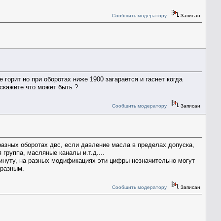
Сообщить модератору
Записан
 горит но при оборотах ниже 1900 загарается и гаснет когда
скажите что может быть ?
Сообщить модератору
Записан
разных оборотах двс, если давление масла в пределах допуска,
группа, масляные каналы и.т.д....
минуту, на разных модификациях эти цифры незначительно могут
 разным.
Сообщить модератору
Записан