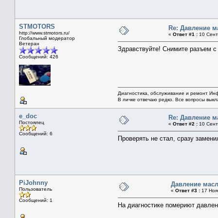
STMOTORS
Re: Давление м
http://www.stmotors.ru/
«
Ответ #1 :
10 Сент
Глобальный модератор
Ветеран
Здравствуйте! Снимите разъем с 
Сообщений: 426
Диагностика, обслуживание и ремонт Ин
В личке отвечаю редко. Все вопросы вык
e_doc
Re: Давление м
Постоялец
«
Ответ #2 :
10 Сент
Сообщений: 6
Проверять не стал, сразу замени
PiJohnny
Давление масл
Пользователь
«
Ответ #3 :
17 Нояб
Сообщений: 1
На диагностике помериют давлени