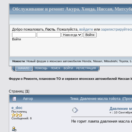
Обслуживание и ремонт Акура, Хонда, Ниссан, Митсуби
Добро пожаловать,
Гость
. Пожалуйста,
войдите
или
зарегистрируйтес
Войти
Новости
: Новый форум о японских автомобилях Honda, Nissan, Mitsubishi, Toyota, Lex
НАЧАЛО
ПОМОЩЬ
ПОИСК
ВОЙТИ
РЕГИСТРАЦИЯ
Форум о Ремонте, плановом ТО и сервисе японских автомобилей Ниссан 
Страниц: [
1
]
Автор
Тема: Давление масла тойота (Проч
e_doc
Давление м
Постоялец
«
:
10 Сентября 
Сообщений: 6
Не горит лампа давления масла 